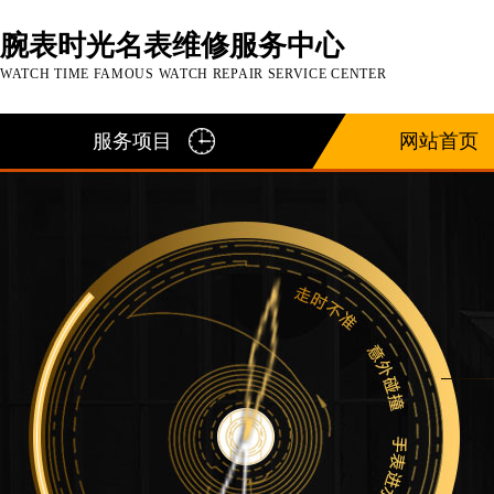
腕表时光名表维修服务中心
WATCH TIME FAMOUS WATCH REPAIR SERVICE CENTER
服务项目
网站首页