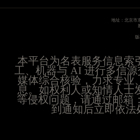
重庆市江北区观音桥步行街2号融恒时代广场写字楼9
长沙市芙蓉区定王台街道建湘路393号世茂环球金融
地址：北京市东
郑州市二七区铭功路10号华润大厦写字楼29层290
太原市迎泽区解放路15号亨得利名表服务中心（品
版
沈阳市沈河区中街路137号亨得利名表服务中心（
沈阳市沈河区中街路83号亨得利名表服务中心（品
乌鲁木齐市天山区红山路26号时代广场（CCMALL）
本平台为名表服务信息索
温州市鹿城区锦绣路1067号置信广场10层1015室
工、机器与 AI 进行多
哈尔滨市道里区友谊西路600号富力中心T2座写字楼
媒体综合核验，力求专业
大连市中山区人民路15号国际金融大厦7层G室（
息。如权利人或知情人士
佛山市禅城区季华五路57号万科金融中心C座12层1
等侵权问题，请通过邮箱：25
东莞市东城街道鸿福东路1号民盈国贸中心T1写字楼
到通知后立即依法处
无锡市梁溪区人民中路139号恒隆广场写字楼1座11
南通市崇川区工农路57号圆融广场写字楼16层160
苏州市苏州工业园区星港街199号苏州中心办公楼C
武汉市江汉区解放大道686号世界贸易大厦38层09