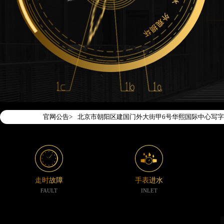
2026年7月腕表时光中国区售后服务网络优化升级
2026年7月腕表时光全国官方售后客户服务热线：400-1
腕表时光官方全国统一服务热线400-188-5020
2026年7月腕表时光售后服务中心最新网点地址：
北京市东城区东长安街1号东方广场写字楼W3座6层
官网公告>
北京市朝阳区建国门外大街甲6号华熙国际中心写字楼
天津市和平区赤峰道136号天津国际金融中心写字楼2
上海市徐汇区虹桥路3号港汇中心写字楼2座37层37
上海市黄浦区南京东路299号宏伊国际广场写字楼8
南京市秦淮区中山南路1号（新街口）南京中心写字楼
走时故障
手表进水
常州市新北区龙锦路1590号现代传媒中心写字楼5号
FAULT
INLET
徐州市鼓楼区淮海东路29号苏宁广场IFC国际金融中
扬州市邗江区国展路29号星耀天地写字楼1号楼18层