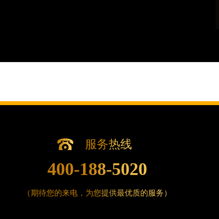
盐城市盐都区世纪大道5号盐城金融城写字楼1号楼16
泰州市海陵区永定东路399号置地商务中心东塔写字
宁波市江北区大闸南路500号来福士广场办公楼20层
杭州市上城区钱江路1366号华润大厦写字楼A座5层5
金华市金东区东市南街777号金华万达广场写字楼4号
绍兴市越城区胜利东路379号世茂天际中心写字楼8
嘉兴市南湖区广益路705号嘉兴世界贸易中心写字楼A
南昌市红谷滩新区红谷中大道998号绿地双子塔（中
济南市历下区经十路11111号华润中心写字楼（万象
广州市天河区天河路230号万菱汇国际中心写字楼A
广州市越秀区环市东路371-375号世界贸易中心大
服务热线
深圳市罗湖区深南东路5001号华润大厦写字楼17层
400-188-5020
惠州市惠城区江北文昌一路7号华贸大厦写字楼1座3
厦门市思明区湖滨东路95号华润大厦写字楼B座11层
（期待您的来电，为您提供最优质的服务）
福州市鼓楼区五四路128-1号恒力城写字楼15层0
成都市锦江区人民东路6号SAC东原中心写字楼24层