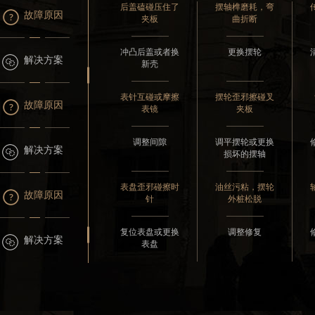
后盖磕碰压住了
摆轴榫磨耗，弯
黑龙江省佳木斯市向阳区长安路腕表时光售后服务
故障原因
夹板
曲折断
黑龙江省牡丹江市东安区太平路腕表时光售后服务
黑龙江省七台河市桃山区大同街腕表时光售后服务
冲凸后盖或者换
更换摆轮
解决方案
新壳
黑龙江省齐齐哈尔市龙沙区龙华路腕表时光售后服
黑龙江省双鸭山市尖山区新兴大街腕表时光售后服
表针互碰或摩擦
摆轮歪邪擦碰叉
故障原因
黑龙江省绥化市北林区新华街与康庄路交叉口腕表
表镜
夹板
黑龙江省伊春市伊美区通河路腕表时光售后服务中
调整间隙
调平摆轮或更换
吉林省白城市洮北区明仁南街腕表时光售后服务中
解决方案
损坏的摆轴
吉林省白山市浑江区浑江大街腕表时光售后服务中
吉林省吉林市船营区河南街腕表时光售后服务中心
表盘歪邪碰擦时
油丝污粘，摆轮
故障原因
针
外桩松脱
吉林省辽源市龙山区人民大街腕表时光售后服务中
吉林省梅河口市新华街道梅河大街腕表时光售后服
复位表盘或更换
调整修复
解决方案
吉林省四平市铁东区紫气大路与南九经街交汇处腕
表盘
吉林省松原市宁江区五环大街腕表时光售后服务中
吉林省通化市东昌区环通乡江南大街腕表时光售后
吉林省延边市延吉市解放路腕表时光售后服务中心