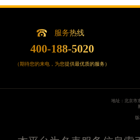
安徽省淮南市田家庵区国庆中路腕表时光售后服务
安徽省黄山市屯溪区黄山西路腕表时光售后服务中
安徽省六安市金安区解放中路腕表时光售后服务中
安徽省马鞍山市雨山区湖南西路腕表时光售后服务
服务热线
安徽省宿州市埇桥区人民中路腕表时光售后服务中
400-188-5020
安徽省铜陵市铜官区石城大道腕表时光售后服务中
安徽省芜湖市镜湖区中山路步行街腕表时光售后服
（期待您的来电，为您提供最优质的服务）
安徽省宣城市宣州区叠嶂西路腕表时光售后服务中
福建省龙岩市新罗区九一南路腕表时光售后服务中
福建省南平市建阳区人民西路腕表时光售后服务中
福建省宁德市蕉城区天湖东路腕表时光售后服务中
福建省莆田市城厢区霞林街道荔华东大道腕表时光
地址：北京市东
福建省三明市三元区东乾二路腕表时光售后服务中
福建省漳州市龙文区步港路腕表时光售后服务中心
版
江苏省常州市新北区龙锦路1590号现代传媒中心5号
江苏省淮安市清江浦区淮海北路腕表时光售后服务