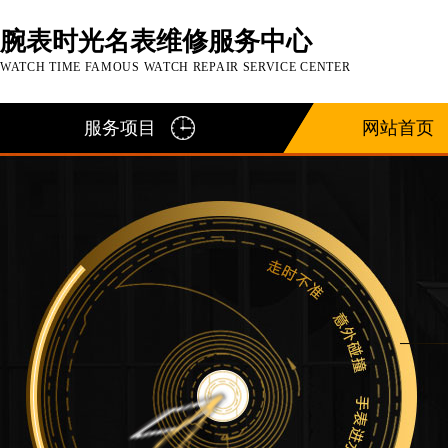
腕表时光名表维修服务中心
WATCH TIME FAMOUS WATCH REPAIR SERVICE CENTER
服务项目
网站首页