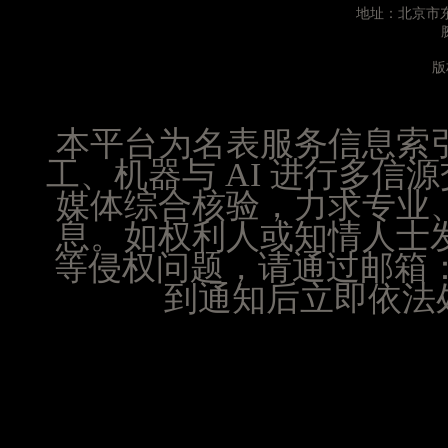
山西省晋城市城区黄华街腕表时光售后服务中心（
地址：北京市东
山西省晋中市榆次区顺城街腕表时光售后服务中心
山西省临汾市尧都区解放路腕表时光售后服务中心
版
山西省吕梁市离石区永宁中路与建设街交叉口腕表
山西省朔州市朔城区怡西路与鄯阳西街交汇处腕表
本平台为名表服务信息索
山西省忻州市忻府区和平东街与七一南路交叉口腕
工、机器与 AI 进行多
山西省阳泉市郊区平阳东街与新城大道交叉口腕表
媒体综合核验，力求专业
山西省运城市盐湖区河东街腕表时光售后服务中心
息。如权利人或知情人士
山西省长治市潞州区英雄中路腕表时光售后服务中
等侵权问题，请通过邮箱：25
山西省太原市迎泽区迎泽街道解放路15号亨得利名
到通知后立即依法处
天津市和平区赤峰道136号天津国际金融中心26层
安徽省安庆市迎江区人民路腕表时光售后服务中心
安徽省蚌埠市蚌山区淮河路腕表时光售后服务中心
安徽省亳州市谯城区魏武大道腕表时光售后服务中
安徽省池州市贵池区长江路腕表时光售后服务中心
安徽省滁州市琅琊区南谯北路腕表时光售后服务中