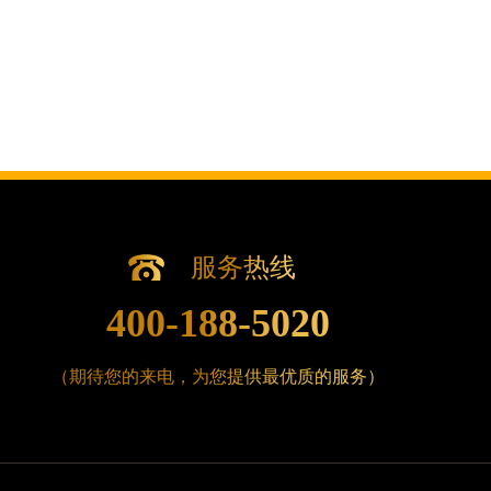
辽宁省沈阳市沈河区中街路83号亨得利名表维修授
北京市朝阳区建国门外大街甲6号华熙国际中心D座1
北京市东城区东长安街1号王府井东方广场W3座6层
河北省保定市竞秀区朝阳北大街北国先天下腕表时
内蒙古自治区阿拉善盟市左旗土尔扈特大街腕表时
内蒙古自治区巴彦淖尔市临河区新华街腕表时光售
内蒙古自治区包头市青山区幸福路甲3号王府井百
内蒙古自治区赤峰市红山区哈达街腕表时光售后服
内蒙古自治区鄂尔多斯市东胜区伊金霍洛街腕表时
服务热线
内蒙古自治区呼伦贝尔市海拉尔区中央街腕表时光
400-188-5020
内蒙古自治区通辽市科尔沁区明仁大街腕表时光售
内蒙古自治区乌海市海勃湾区人民南路腕表时光售
（期待您的来电，为您提供最优质的服务）
内蒙古自治区乌兰察布市集宁区恩和大街腕表时光
内蒙古自治区锡林郭勒盟市锡林浩特市光明街与额
内蒙古自治区兴安盟市乌兰浩特市兴安大街腕表时
山西省大同市平城区迎宾街腕表时光售后服务中心