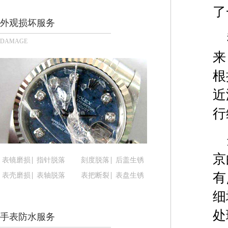
长沙市芙蓉区定王台街道建湘路393号世茂环球金融
了
郑州市二七区铭功路10号华润大厦写字楼29层290
外观损坏服务
太原市迎泽区解放路15号亨得利名表服务中心（品
DAMAGE
沈阳市沈河区中街路137号亨得利名表服务中心（
来
沈阳市沈河区中街路83号亨得利名表服务中心（品
根
乌鲁木齐市天山区红山路26号时代广场（CCMALL）
温州市鹿城区锦绣路1067号置信广场10层1015室
近
哈尔滨市道里区友谊西路600号富力中心T2座写字楼
行
大连市中山区人民路15号国际金融大厦7层G室（
佛山市禅城区季华五路57号万科金融中心C座12层1
东莞市东城街道鸿福东路1号民盈国贸中心T1写字楼
京
表镜磨损
指针脱落
刻度脱落
后盖生锈
无锡市梁溪区人民中路139号恒隆广场写字楼1座11
有
表壳磨损
表轴脱落
表把断裂
表盘生锈
南通市崇川区工农路57号圆融广场写字楼16层160
苏州市苏州工业园区星港街199号苏州中心办公楼C
细
武汉市江汉区解放大道686号世界贸易大厦38层09
处
手表防水服务
南宁市青秀区金湖路59号地王大厦12楼1224室（