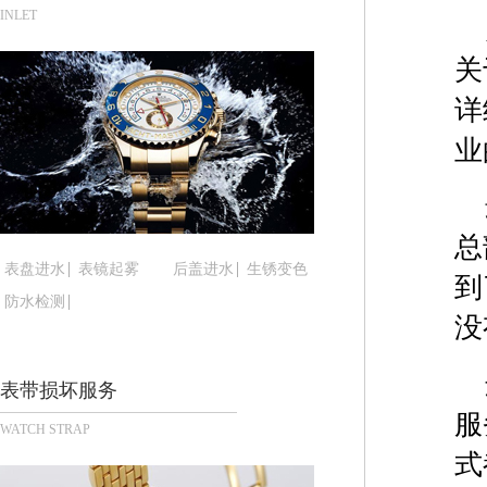
合肥市蜀山区潜山路111号万象城华润大厦B座12楼
INLET
泉州市丰泽区宝洲路729号浦西万达中心写字楼A座
关
青岛市南区山东路6号华润大厦B座22层04室（需
烟台市芝罘区胜利路139号万达金融中心A座907
详
长春市朝阳区西安大路727号中银大厦A座(旺进大厦
业
贵阳市南明区都司高架桥路33号亨特国际金融中心1
昆明市盘龙区北京路928号同德昆明广场写字楼10
石家庄市长安区中山东路39号勒泰中心写字楼B座1
总
西安市碑林区南关正街88号华侨城长安国际中心E座
表盘进水
表镜起雾
后盖进水
生锈变色
到
海口市龙华区金贸东路5号海口华润大厦B座17层17
防水检测
唐山市路南区新华东道100号万达广场写字楼A座10
没
台州市椒江区东海大道1800号腾达中心东1幢20楼2
内蒙古自治区呼和浩特市玉泉区大学西街70号华润万
表带损坏服务
甘肃省兰州市七里河区西津西路16号兰州中心写字楼
服
WATCH STRAP
重庆市解放碑渝中区民权路28号英利国际金融中心写
式
黑龙江省大庆市萨尔图区会战大街腕表时光售后服