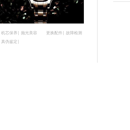
吉林省松原市宁江区五环大街腕表时光售后服务中
吉林省通化市东昌区环通乡江南大街腕表时光售后
吉林省延边市延吉市解放路腕表时光售后服务中心
辽宁省鞍山市铁东区站前街腕表时光售后服务中心
机芯保养
抛光美容
更换配件
故障检测
辽宁省本溪市平山区胜利路腕表时光售后服务中心
真伪鉴定
辽宁省朝阳市双塔区新华路腕表时光售后服务中心
辽宁省丹东市振兴区七经街腕表时光售后服务中心
辽宁省抚顺市新抚区东一路腕表时光售后服务中心
辽宁省阜新市海州区解放大街腕表时光售后服务中
辽宁省葫芦岛市连山区中央路腕表时光售后服务中
辽宁省锦州市古塔区中央大街腕表时光售后服务中
辽宁省辽阳市白塔区新运大街腕表时光售后服务中
辽宁省盘锦市兴隆台区石油大街腕表时光售后服务
辽宁省铁岭市银州区南马路腕表时光售后服务中心
辽宁省营口市站前区市府路与渤海大街交叉口腕表
辽宁省沈阳市沈河区中街路137号亨得利名表维修