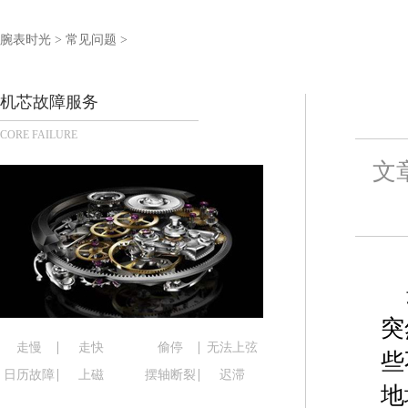
泰州市海陵区永定东路399号置地商务中心东塔写字
宁波市江北区大闸南路500号来福士广场办公楼20层
腕表时光
>
常见问题
>
杭州市上城区钱江路1366号华润大厦写字楼A座5层5
金华市金东区东市南街777号金华万达广场写字楼4号
机芯故障服务
绍兴市越城区胜利东路379号世茂天际中心写字楼8
CORE FAILURE
嘉兴市南湖区广益路705号嘉兴世界贸易中心写字楼A
南昌市红谷滩新区红谷中大道998号绿地双子塔（中
文
济南市历下区经十路11111号华润中心写字楼（万象
广州市天河区天河路230号万菱汇国际中心写字楼A
广州市越秀区环市东路371-375号世界贸易中心大
深圳市罗湖区深南东路5001号华润大厦写字楼17层
惠州市惠城区江北文昌一路7号华贸大厦写字楼1座3
厦门市思明区湖滨东路95号华润大厦写字楼B座11层
突
福州市鼓楼区五四路128-1号恒力城写字楼15层0
走慢
走快
偷停
无法上弦
些
成都市锦江区人民东路6号SAC东原中心写字楼24层
日历故障
上磁
摆轴断裂
迟滞
地
重庆市江北区观音桥步行街2号融恒时代广场写字楼9