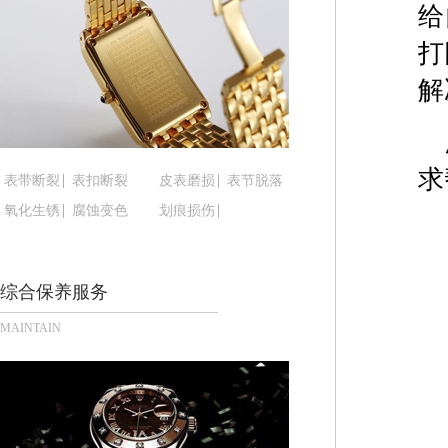
黑龙江省鹤岗市向阳区红军路腕表时光售后服务中
给
黑龙江省黑河市爱辉区中央街腕表时光售后服务中
打
黑龙江省鸡西市鸡冠区红军路腕表时光售后服务中
解
黑龙江省佳木斯市向阳区长安路腕表时光售后服务
黑龙江省牡丹江市东安区太平路腕表时光售后服务
黑龙江省七台河市桃山区大同街腕表时光售后服务
求
黑龙江省齐齐哈尔市龙沙区龙华路腕表时光售后服
表带断裂
表扣断裂
皮表磨损
表节脱落
黑龙江省双鸭山市尖山区新兴大街腕表时光售后服
氧化生锈
腐蚀变色
划痕损伤
黑龙江省绥化市北林区新华街与康庄路交叉口腕表
黑龙江省伊春市伊美区通河路腕表时光售后服务中
综合保养服务
吉林省白城市洮北区明仁南街腕表时光售后服务中
吉林省白山市浑江区浑江大街腕表时光售后服务中
MAINTAIN
吉林省吉林市船营区河南街腕表时光售后服务中心
吉林省辽源市龙山区人民大街腕表时光售后服务中
吉林省梅河口市新华街道梅河大街腕表时光售后服
吉林省四平市铁东区紫气大路与南九经街交汇处腕