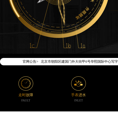
2026年7月腕表时光中国区售后服务网络优化升级
2026年7月腕表时光全国官方售后客户服务热线：400-1
腕表时光官方全国统一服务热线400-188-5020
2026年7月腕表时光售后服务中心最新网点地址：
北京市东城区东长安街1号东方广场写字楼W3座6层
北京市朝阳区建国门外大街甲6号华熙国际中心写字楼
官网公告>
天津市和平区赤峰道136号天津国际金融中心写字楼2
上海市徐汇区虹桥路3号港汇中心写字楼2座37层37
上海市黄浦区南京东路299号宏伊国际广场写字楼8
南京市秦淮区中山南路1号（新街口）南京中心写字楼
常州市新北区龙锦路1590号现代传媒中心写字楼5号
走时故障
手表进水
徐州市鼓楼区淮海东路29号苏宁广场IFC国际金融中
FAULT
INLET
扬州市邗江区国展路29号星耀天地写字楼1号楼18层
盐城市盐都区世纪大道5号盐城金融城写字楼1号楼16