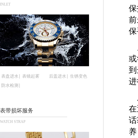
合肥市蜀山区潜山路111号万象城华润大厦B座12楼
INLET
保
泉州市丰泽区宝洲路729号浦西万达中心写字楼A座
前
青岛市南区山东路6号华润大厦B座22层04室（需
烟台市芝罘区胜利路139号万达金融中心A座907
保
长春市朝阳区西安大路727号中银大厦A座(旺进大厦
贵阳市南明区都司高架桥路33号亨特国际金融中心1
昆明市盘龙区北京路928号同德昆明广场写字楼10
或
石家庄市长安区中山东路39号勒泰中心写字楼B座1
到
西安市碑林区南关正街88号华侨城长安国际中心E座
表盘进水
表镜起雾
后盖进水
生锈变色
进
海口市龙华区金贸东路5号海口华润大厦B座17层17
防水检测
唐山市路南区新华东道100号万达广场写字楼A座10
台州市椒江区东海大道1800号腾达中心东1幢20楼2
内蒙古自治区呼和浩特市玉泉区大学西街70号华润万
在
表带损坏服务
甘肃省兰州市七里河区西津西路16号兰州中心写字楼
话
WATCH STRAP
重庆市解放碑渝中区民权路28号英利国际金融中心写
养
黑龙江省大庆市萨尔图区会战大街腕表时光售后服