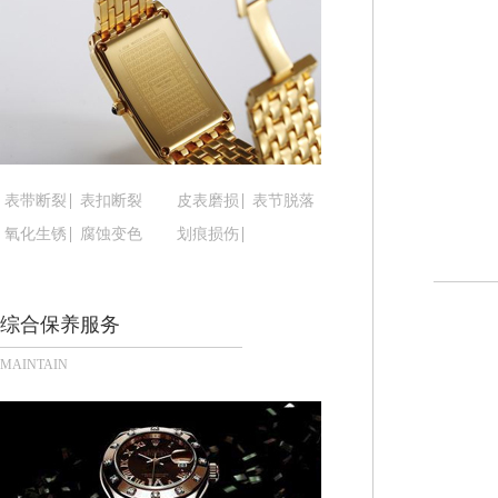
黑龙江省鹤岗市向阳区红军路腕表时光售后服务中
黑龙江省黑河市爱辉区中央街腕表时光售后服务中
黑龙江省鸡西市鸡冠区红军路腕表时光售后服务中
黑龙江省佳木斯市向阳区长安路腕表时光售后服务
黑龙江省牡丹江市东安区太平路腕表时光售后服务
黑龙江省七台河市桃山区大同街腕表时光售后服务
黑龙江省齐齐哈尔市龙沙区龙华路腕表时光售后服
表带断裂
表扣断裂
皮表磨损
表节脱落
黑龙江省双鸭山市尖山区新兴大街腕表时光售后服
氧化生锈
腐蚀变色
划痕损伤
黑龙江省绥化市北林区新华街与康庄路交叉口腕表
黑龙江省伊春市伊美区通河路腕表时光售后服务中
综合保养服务
吉林省白城市洮北区明仁南街腕表时光售后服务中
吉林省白山市浑江区浑江大街腕表时光售后服务中
MAINTAIN
吉林省吉林市船营区河南街腕表时光售后服务中心
吉林省辽源市龙山区人民大街腕表时光售后服务中
吉林省梅河口市新华街道梅河大街腕表时光售后服
吉林省四平市铁东区紫气大路与南九经街交汇处腕