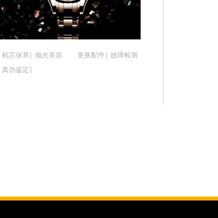
吉林省松原市宁江区五环大街腕表时光售后服务中
吉林省通化市东昌区环通乡江南大街腕表时光售后
吉林省延边市延吉市解放路腕表时光售后服务中心
辽宁省鞍山市铁东区站前街腕表时光售后服务中心
机芯保养
抛光美容
更换配件
故障检测
辽宁省本溪市平山区胜利路腕表时光售后服务中心
真伪鉴定
辽宁省朝阳市双塔区新华路腕表时光售后服务中心
辽宁省丹东市振兴区七经街腕表时光售后服务中心
辽宁省抚顺市新抚区东一路腕表时光售后服务中心
辽宁省阜新市海州区解放大街腕表时光售后服务中
辽宁省葫芦岛市连山区中央路腕表时光售后服务中
辽宁省锦州市古塔区中央大街腕表时光售后服务中
辽宁省辽阳市白塔区新运大街腕表时光售后服务中
辽宁省盘锦市兴隆台区石油大街腕表时光售后服务
辽宁省铁岭市银州区南马路腕表时光售后服务中心
辽宁省营口市站前区市府路与渤海大街交叉口腕表
辽宁省沈阳市沈河区中街路137号亨得利名表维修