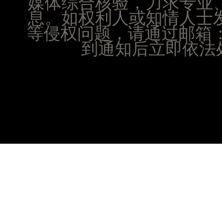
媒体综合核验，力求专业
山西省晋城市城区黄华街腕表时光售后服务中心（
息。如权利人或知情人士
山西省晋中市榆次区顺城街腕表时光售后服务中心
等侵权问题，请通过邮箱：25
山西省临汾市尧都区解放路腕表时光售后服务中心
到通知后立即依法处
山西省吕梁市离石区永宁中路与建设街交叉口腕表
山西省朔州市朔城区怡西路与鄯阳西街交汇处腕表
山西省忻州市忻府区和平东街与七一南路交叉口腕
山西省阳泉市郊区平阳东街与新城大道交叉口腕表
山西省运城市盐湖区河东街腕表时光售后服务中心
山西省长治市潞州区英雄中路腕表时光售后服务中
山西省太原市迎泽区迎泽街道解放路15号亨得利名
天津市和平区赤峰道136号天津国际金融中心26层
安徽省安庆市迎江区人民路腕表时光售后服务中心
安徽省蚌埠市蚌山区淮河路腕表时光售后服务中心
安徽省亳州市谯城区魏武大道腕表时光售后服务中
安徽省池州市贵池区长江路腕表时光售后服务中心
安徽省滁州市琅琊区南谯北路腕表时光售后服务中