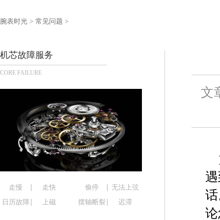
泰州市海陵区永定东路399号置地商务中心东塔写字
宁波市江北区大闸南路500号来福士广场办公楼20层
腕表时光
>
常见问题
>
杭州市上城区钱江路1366号华润大厦写字楼A座5层5
金华市金东区东市南街777号金华万达广场写字楼4号
机芯故障服务
绍兴市越城区胜利东路379号世茂天际中心写字楼8
CORE FAILURE
嘉兴市南湖区广益路705号嘉兴世界贸易中心写字楼A
南昌市红谷滩新区红谷中大道998号绿地双子塔（中
文
济南市历下区经十路11111号华润中心写字楼（万象
广州市天河区天河路230号万菱汇国际中心写字楼A
广州市越秀区环市东路371-375号世界贸易中心大
深圳市罗湖区深南东路5001号华润大厦写字楼17层
惠州市惠城区江北文昌一路7号华贸大厦写字楼1座3
厦门市思明区湖滨东路95号华润大厦写字楼B座11层
遇
福州市鼓楼区五四路128-1号恒力城写字楼15层0
走慢
走快
偷停
无法上弦
话
成都市锦江区人民东路6号SAC东原中心写字楼24层
日历故障
上磁
摆轴断裂
迟滞
论
重庆市江北区观音桥步行街2号融恒时代广场写字楼9