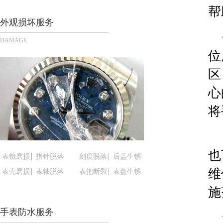
长沙市芙蓉区定王台街道建湘路393号世茂环球金融
帮
郑州市二七区铭功路10号华润大厦写字楼29层290
外观损坏服务
太原市迎泽区解放路15号亨得利名表服务中心（品
DAMAGE
沈阳市沈河区中街路137号亨得利名表服务中心（
位
沈阳市沈河区中街路83号亨得利名表服务中心（品
区
乌鲁木齐市天山区红山路26号时代广场（CCMALL）
温州市鹿城区锦绣路1067号置信广场10层1015室
心
哈尔滨市道里区友谊西路600号富力中心T2座写字楼
将
大连市中山区人民路15号国际金融大厦7层G室（
佛山市禅城区季华五路57号万科金融中心C座12层1
东莞市东城街道鸿福东路1号民盈国贸中心T1写字楼
也
表镜磨损
指针脱落
刻度脱落
后盖生锈
无锡市梁溪区人民中路139号恒隆广场写字楼1座11
维
表壳磨损
表轴脱落
表把断裂
表盘生锈
南通市崇川区工农路57号圆融广场写字楼16层160
苏州市苏州工业园区星港街199号苏州中心办公楼C
施
武汉市江汉区解放大道686号世界贸易大厦38层09
手表防水服务
南宁市青秀区金湖路59号地王大厦12楼1224室（