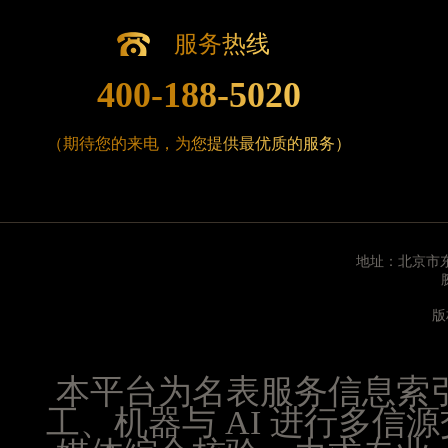
辽宁省沈阳市沈河区中街路83号亨得利名表维修授
北京市朝阳区建国门外大街甲6号华熙国际中心D座1
服务热线
北京市东城区东长安街1号王府井东方广场W3座6层
400-188-5020
河北省保定市竞秀区朝阳北大街北国先天下腕表时
内蒙古自治区阿拉善盟市左旗土尔扈特大街腕表时
（期待您的来电，为您提供最优质的服务）
内蒙古自治区巴彦淖尔市临河区新华街腕表时光售
内蒙古自治区包头市青山区幸福路甲3号王府井百
内蒙古自治区赤峰市红山区哈达街腕表时光售后服
内蒙古自治区鄂尔多斯市东胜区伊金霍洛街腕表时
地址：北京市东
内蒙古自治区呼伦贝尔市海拉尔区中央街腕表时光
内蒙古自治区通辽市科尔沁区明仁大街腕表时光售
版
内蒙古自治区乌海市海勃湾区人民南路腕表时光售
内蒙古自治区乌兰察布市集宁区恩和大街腕表时光
内蒙古自治区锡林郭勒盟市锡林浩特市光明街与额
本平台为名表服务信息索
内蒙古自治区兴安盟市乌兰浩特市兴安大街腕表时
工、机器与 AI 进行多
山西省大同市平城区迎宾街腕表时光售后服务中心