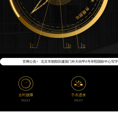
2026年7月腕表时光中国区售后服务网络优化升级
2026年7月腕表时光全国官方售后客户服务热线：400-1
腕表时光官方全国统一服务热线400-188-5020
2026年7月腕表时光售后服务中心最新网点地址：
北京市东城区东长安街1号东方广场写字楼W3座6层
北京市朝阳区建国门外大街甲6号华熙国际中心写字楼
官网公告>
天津市和平区赤峰道136号天津国际金融中心写字楼2
上海市徐汇区虹桥路3号港汇中心写字楼2座37层37
上海市黄浦区南京东路299号宏伊国际广场写字楼8
南京市秦淮区中山南路1号（新街口）南京中心写字楼
常州市新北区龙锦路1590号现代传媒中心写字楼5号
走时故障
手表进水
徐州市鼓楼区淮海东路29号苏宁广场IFC国际金融中
FAULT
INLET
扬州市邗江区国展路29号星耀天地写字楼1号楼18层
盐城市盐都区世纪大道5号盐城金融城写字楼1号楼16