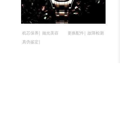
吉林省松原市宁江区五环大街腕表时光
吉林省通化市东昌区环通乡江南大街腕
吉林省延边市延吉市解放路腕表时光售
辽宁省鞍山市铁东区站前街腕表时光售
机芯保养
抛光美容
更换配件
故障检测
辽宁省本溪市平山区胜利路腕表时光售
真伪鉴定
辽宁省朝阳市双塔区新华路腕表时光售
辽宁省丹东市振兴区七经街腕表时光售
辽宁省抚顺市新抚区东一路腕表时光售
辽宁省阜新市海州区解放大街腕表时光
辽宁省葫芦岛市连山区中央路腕表时光
辽宁省锦州市古塔区中央大街腕表时光
辽宁省辽阳市白塔区新运大街腕表时光
辽宁省盘锦市兴隆台区石油大街腕表时
辽宁省铁岭市银州区南马路腕表时光售
辽宁省营口市站前区市府路与渤海大街
辽宁省沈阳市沈河区中街路137号亨