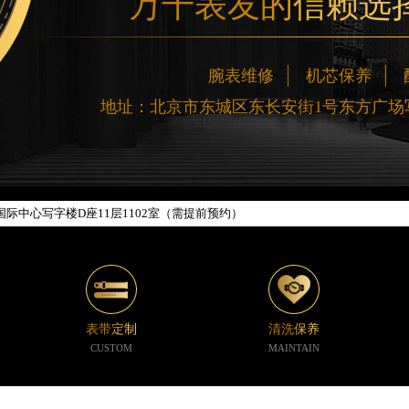
万千表友的信赖选
网络优化升级公告
腕表维修
机芯保养
线：400-188-5020
地址：北京市东城区东长安街1号东方广场写
88-5020，服务覆盖中国大陆、香港、澳门、台湾全部区域（非大陆需加拨“+86
新网点地址：
楼W3座6层602室（需提前预约）
际中心写字楼D座11层1102室（需提前预约）
中心写字楼26层2603室（需提前预约）
座37层3705室（需提前预约）
广场写字楼8层806室（需提前预约）
京中心写字楼22层C1-1室（需提前预约）
心写字楼5号楼10层1008室（需提前预约）
表带定制
清洗保养
C国际金融中心写字楼35层3508室（需提前预约）
CUSTOM
MAINTAIN
1号楼18层1803室（需提前预约）
字楼1号楼16层1604室（需提前预约）