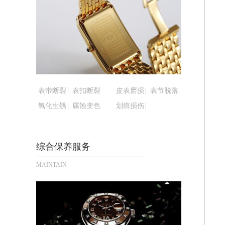
黑龙江省鹤岗市向阳区红军路腕表时光
黑龙江省黑河市爱辉区中央街腕表时光
黑龙江省鸡西市鸡冠区红军路腕表时光
黑龙江省佳木斯市向阳区长安路腕表时
黑龙江省牡丹江市东安区太平路腕表时
黑龙江省七台河市桃山区大同街腕表时
黑龙江省齐齐哈尔市龙沙区龙华路腕表
表带断裂
表扣断裂
皮表磨损
表节脱落
黑龙江省双鸭山市尖山区新兴大街腕表
氧化生锈
腐蚀变色
划痕损伤
黑龙江省绥化市北林区新华街与康庄路
黑龙江省伊春市伊美区通河路腕表时光
综合保养服务
吉林省白城市洮北区明仁南街腕表时光
吉林省白山市浑江区浑江大街腕表时光
MAINTAIN
吉林省吉林市船营区河南街腕表时光售
吉林省辽源市龙山区人民大街腕表时光
吉林省梅河口市新华街道梅河大街腕表
吉林省四平市铁东区紫气大路与南九经