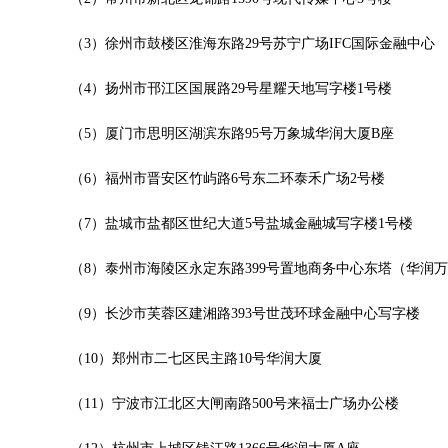
大厦B座12楼03室（需提前预约）
心写字楼A座7楼709室（需提前预约）
（3）徐州市鼓楼区淮海东路29号苏宁广场IFC国际金融中心
层04室（需提前预约）
（4）扬州市邗江区国展路29号星耀天地写字楼1号楼
心A座907室（需提前预约）
座(旺进大厦)18层09室（需提前预约）
（5）厦门市思明区湖滨东路95号万象城华润大厦B座
际金融中心14楼14D（需提前预约）
场写字楼10层06室（需提前预约）
（6）福州市晋安区竹屿路6号东二环泰禾广场2号楼
写字楼B座13层07室（需提前预约）
（7）盐城市盐都区世纪大道5号盐城金融城写字楼1号楼
国际中心E座6楼10室（需提前预约）
B座17层1707室（需提前预约）
（8）泰州市海陵区永定东路399号置地商务中心东塔（华润
字楼A座10层1002室（需提前预约）
（9）长沙市芙蓉区建湘路393号世茂环球金融中心写字楼
东1幢20楼2002室（需提前预约）
70号华润万象城写字楼（鄂尔多斯大厦）23层2326室（需提前预约）
（10）郑州市二七区民主路10号华润大厦
州中心写字楼21层2102室（需提前预约）
际金融中心写字楼20层01室（需提前预约）
（11）宁波市江北区大闸南路500号来福士广场办公楼
时光售后服务中心（需提前预约）