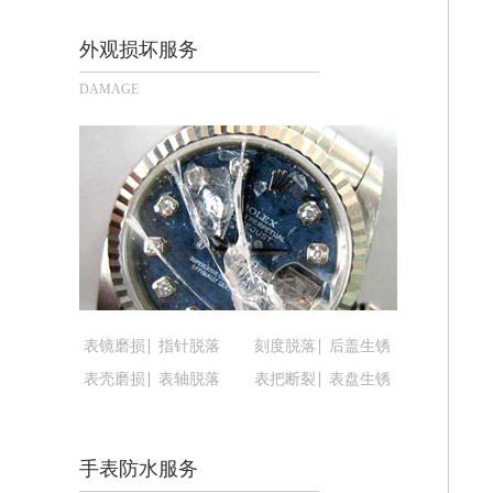
长沙市芙蓉区定王台街道建湘路393号
郑州市二七区铭功路10号华润大厦写字楼
外观损坏服务
太原市迎泽区解放路15号亨得利名表
DAMAGE
沈阳市沈河区中街路137号亨得利名
沈阳市沈河区中街路83号亨得利名表
乌鲁木齐市天山区红山路26号时代广场（
温州市鹿城区锦绣路1067号置信广场1
哈尔滨市道里区友谊西路600号富力中心
大连市中山区人民路15号国际金融大厦
佛山市禅城区季华五路57号万科金融中心
东莞市东城街道鸿福东路1号民盈国贸中
表镜磨损
指针脱落
刻度脱落
后盖生锈
无锡市梁溪区人民中路139号恒隆广场写
表壳磨损
表轴脱落
表把断裂
表盘生锈
南通市崇川区工农路57号圆融广场写字楼
苏州市苏州工业园区星港街199号苏州
武汉市江汉区解放大道686号世界贸易
手表防水服务
南宁市青秀区金湖路59号地王大厦12楼