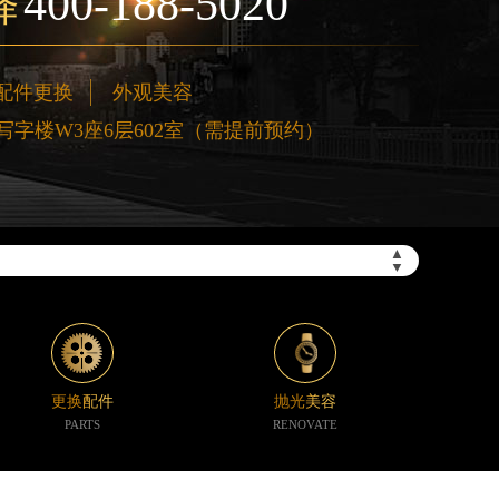
400-188-5020
择
配件更换
外观美容
字楼W3座6层602室（需提前预约）
”）
▲
▼
更换配件
抛光美容
PARTS
RENOVATE