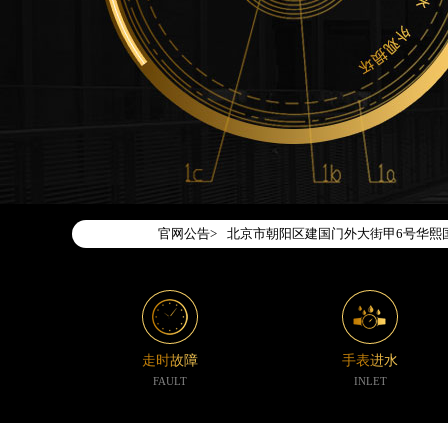
2026年7月腕表时光中国区售后服务
2026年7月腕表时光全国官方售后客户服务热
腕表时光官方全国统一服务热线400-1
2026年7月腕表时光售后服务中心最
北京市东城区东长安街1号东方广场写字
北京市朝阳区建国门外大街甲6号华熙国
官网公告>
天津市和平区赤峰道136号天津国际金融
上海市徐汇区虹桥路3号港汇中心写字楼2
上海市黄浦区南京东路299号宏伊国际
南京市秦淮区中山南路1号（新街口）南
常州市新北区龙锦路1590号现代传媒中
走时故障
手表进水
徐州市鼓楼区淮海东路29号苏宁广场IF
FAULT
INLET
扬州市邗江区国展路29号星耀天地写字楼
盐城市盐都区世纪大道5号盐城金融城写