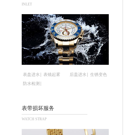
合肥市蜀山区潜山路111号万象城华润
INLET
泉州市丰泽区宝洲路729号浦西万达中
青岛市南区山东路6号华润大厦B座22
烟台市芝罘区胜利路139号万达金融中
长春市朝阳区西安大路727号中银大厦A
贵阳市南明区都司高架桥路33号亨特国
昆明市盘龙区北京路928号同德昆明广
石家庄市长安区中山东路39号勒泰中心
西安市碑林区南关正街88号华侨城长安
表盘进水
表镜起雾
后盖进水
生锈变色
海口市龙华区金贸东路5号海口华润大厦
防水检测
唐山市路南区新华东道100号万达广场写
台州市椒江区东海大道1800号腾达中心
内蒙古自治区呼和浩特市玉泉区大学西街
表带损坏服务
甘肃省兰州市七里河区西津西路16号兰
WATCH STRAP
重庆市解放碑渝中区民权路28号英利国
黑龙江省大庆市萨尔图区会战大街腕表