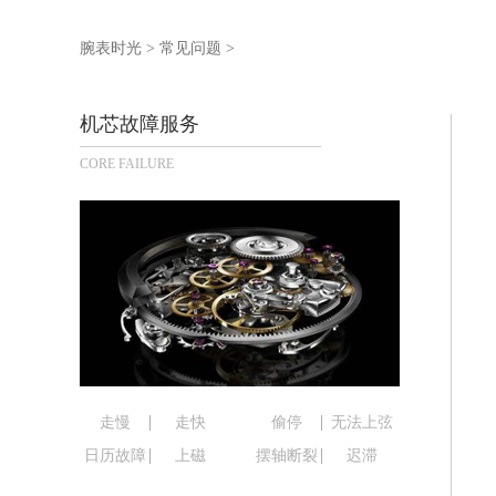
泰州市海陵区永定东路399号置地商务
宁波市江北区大闸南路500号来福士广场
腕表时光
>
常见问题
>
杭州市上城区钱江路1366号华润大厦写
金华市金东区东市南街777号金华万达广
机芯故障服务
绍兴市越城区胜利东路379号世茂天际
CORE FAILURE
嘉兴市南湖区广益路705号嘉兴世界贸易
南昌市红谷滩新区红谷中大道998号绿
济南市历下区经十路11111号华润中心
广州市天河区天河路230号万菱汇国际
广州市越秀区环市东路371-375号世
深圳市罗湖区深南东路5001号华润大厦
惠州市惠城区江北文昌一路7号华贸大厦
厦门市思明区湖滨东路95号华润大厦写字
福州市鼓楼区五四路128-1号恒力城写
走慢
走快
偷停
无法上弦
成都市锦江区人民东路6号SAC东原中心
日历故障
上磁
摆轴断裂
迟滞
重庆市江北区观音桥步行街2号融恒时代