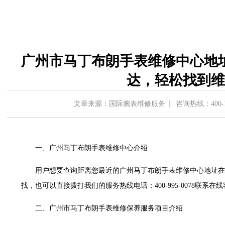
中心东塔写字楼（华润万象城）17层1706室（需提前预约）
办公楼20层2009室（需提前预约）
字楼A座5层503-5室（需提前预约）
场写字楼4号楼22层2209室（需提前预约）
广州市马丁布朗手表维修中心地
中心写字楼8层805室（需提前预约）
中心写字楼A座13层1304室（需提前预约）
达，轻松找到维
地双子塔（中央广场）A1座办公楼14层07室（需提前预约）
写字楼（万象城）15层1508室（需提前预约）
文章来源：国际腕表维修服务
咨询热线：
400-
中心写字楼A塔7层704室（需提前预约）
界贸易中心大厦南塔写字楼15层07室（需提前预约）
写字楼17层1701室（需提前预约）
一、广州马丁布朗手表维修中心介绍
写字楼1座30层05室（需提前预约）
用户想要查询距离您最近的广州马丁布朗手表维修中心地址在
楼B座11层1104室（需提前预约）
找，也可以直接拨打我们的服务热线电话：400-995-0078联
字楼15层03室（需提前预约）
写字楼24层2406B室（需提前预约）
二、广州市马丁布朗手表维修保养服务项目介绍
广场写字楼9层902室（需提前预约）