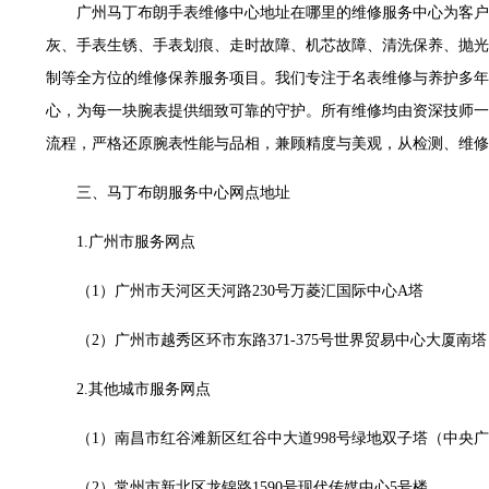
世茂环球金融中心写字楼（芙蓉广场）10层13室（需提前预约）
广州马丁布朗手表维修中心地址在哪里的维修服务中心为客户
29层2905室（需提前预约）
灰、手表生锈、手表划痕、走时故障、机芯故障、清洗保养、抛光
服务中心（品牌授权店）3层整层（需提前预约）
制等全方位的维修保养服务项目。我们专注于名表维修与养护多年
表服务中心（品牌授权店）1层整层（需提前预约）
心，为每一块腕表提供细致可靠的守护。所有维修均由资深技师一
服务中心（品牌授权店）1层整层（需提前预约）
流程，严格还原腕表性能与品相，兼顾精度与美观，从检测、维修
CCMALL）C座17层17-B（需提前预约）
三、马丁布朗服务中心网点地址
0层1015室（需提前预约）
T2座写字楼29层03室（需提前预约）
1.广州市服务网点
7层G室（需提前预约）
C座12层1205室（需提前预约）
（1）广州市天河区天河路230号万菱汇国际中心A塔
心T1写字楼9层907室（需提前预约）
（2）广州市越秀区环市东路371-375号世界贸易中心大厦南塔
字楼1座11层1104室（需提前预约）
16层1603室（需提前预约）
2.其他城市服务网点
中心办公楼C座22层08室（需提前预约）
大厦38层09室（需提前预约）
（1）南昌市红谷滩新区红谷中大道998号绿地双子塔（中央广
1224室（需提前预约）
（2）常州市新北区龙锦路1590号现代传媒中心5号楼