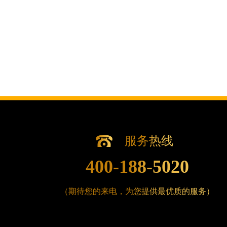
辽宁省沈阳市沈河区中街路83号亨得
北京市朝阳区建国门外大街甲6号华熙国
北京市东城区东长安街1号王府井东方广
河北省保定市竞秀区朝阳北大街北国先
内蒙古自治区阿拉善盟市左旗土尔扈特
内蒙古自治区巴彦淖尔市临河区新华街
内蒙古自治区包头市青山区幸福路甲3
内蒙古自治区赤峰市红山区哈达街腕表
内蒙古自治区鄂尔多斯市东胜区伊金霍
内蒙古自治区呼伦贝尔市海拉尔区中央
服务热线
内蒙古自治区通辽市科尔沁区明仁大街
400-188-5020
内蒙古自治区乌海市海勃湾区人民南路
内蒙古自治区乌兰察布市集宁区恩和大
内蒙古自治区锡林郭勒盟市锡林浩特市
（期待您的来电，为您提供最优质的服务）
内蒙古自治区兴安盟市乌兰浩特市兴安
山西省大同市平城区迎宾街腕表时光售