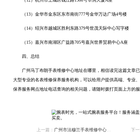
（12）杭州市上城区钱江路1366号华润大厦A座
售后服务中心（需提前预约）
售后服务中心（需提前预约）
（13）金华市金东区东市南街777号金华万达广场4号楼
售后服务中心（需提前预约）
（14）绍兴市越城区胜利东路379号世茂天际中心写字楼
光售后服务中心（需提前预约）
光售后服务中心（需提前预约）
（15）嘉兴市南湖区广益路705号嘉兴世界贸易中心A座
光售后服务中心（需提前预约）
时光售后服务中心（需提前预约）
四、总结
时光售后服务中心（需提前预约）
广州马丁布朗手表维修中心地址在哪里，相信读完这篇文章已
交叉口腕表时光售后服务中心（需提前预约）
大型专业的名表维修保养服务机构，可以给用户提供高端、专业、
售后服务中心（需提前预约）
保养服务网点地址电话查询的相关问题，请随时拨打页面上方的服
售后服务中心（需提前预约）
售后服务中心（需提前预约）
后服务中心（需提前预约）
售后服务中心（需提前预约）
时光售后服务中心（需提前预约）
上一篇：
广州市法穆兰手表维修中心电话（24小时专业服务热线）
下一
街交汇处腕表时光售后服务中心（需提前预约）