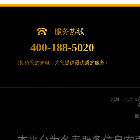
辽宁省沈阳市沈河区中街路83号亨得利名表维修授
北京市朝阳区建国门外大街甲6号华熙国际中心D座1
北京市东城区东长安街1号王府井东方广场W3座6层
河北省保定市竞秀区朝阳北大街北国先天下腕表时
服务热线
内蒙古自治区阿拉善盟市左旗土尔扈特大街腕表时
400-188-5020
内蒙古自治区巴彦淖尔市临河区新华街腕表时光售
内蒙古自治区包头市青山区幸福路甲3号王府井百
（期待您的来电，为您提供最优质的服务）
内蒙古自治区赤峰市红山区哈达街腕表时光售后服
内蒙古自治区鄂尔多斯市东胜区伊金霍洛街腕表时
内蒙古自治区呼伦贝尔市海拉尔区中央街腕表时光
内蒙古自治区通辽市科尔沁区明仁大街腕表时光售
内蒙古自治区乌海市海勃湾区人民南路腕表时光售
地址：北京市东
内蒙古自治区乌兰察布市集宁区恩和大街腕表时光
版
内蒙古自治区锡林郭勒盟市锡林浩特市光明街与额
内蒙古自治区兴安盟市乌兰浩特市兴安大街腕表时
山西省大同市平城区迎宾街腕表时光售后服务中心