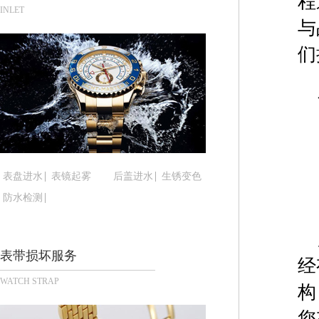
程
合肥市蜀山区潜山路111号万象城华润大厦B座12楼
INLET
与
泉州市丰泽区宝洲路729号浦西万达中心写字楼A座
青岛市南区山东路6号华润大厦B座22层04室（需
们
烟台市芝罘区胜利路139号万达金融中心A座907
长春市朝阳区西安大路727号中银大厦A座(旺进大厦
贵阳市南明区都司高架桥路33号亨特国际金融中心1
昆明市盘龙区北京路928号同德昆明广场写字楼10
石家庄市长安区中山东路39号勒泰中心写字楼B座1
西安市碑林区南关正街88号华侨城长安国际中心E座
表盘进水
表镜起雾
后盖进水
生锈变色
海口市龙华区金贸东路5号海口华润大厦B座17层17
防水检测
唐山市路南区新华东道100号万达广场写字楼A座10
台州市椒江区东海大道1800号腾达中心东1幢20楼2
内蒙古自治区呼和浩特市玉泉区大学西街70号华润万
表带损坏服务
经
甘肃省兰州市七里河区西津西路16号兰州中心写字楼
WATCH STRAP
重庆市解放碑渝中区民权路28号英利国际金融中心写
构
黑龙江省大庆市萨尔图区会战大街腕表时光售后服
您