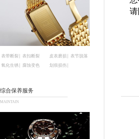
黑龙江省鹤岗市向阳区红军路腕表时光售后服务中
请
黑龙江省黑河市爱辉区中央街腕表时光售后服务中
黑龙江省鸡西市鸡冠区红军路腕表时光售后服务中
黑龙江省佳木斯市向阳区长安路腕表时光售后服务
黑龙江省牡丹江市东安区太平路腕表时光售后服务
黑龙江省七台河市桃山区大同街腕表时光售后服务
黑龙江省齐齐哈尔市龙沙区龙华路腕表时光售后服
表带断裂
表扣断裂
皮表磨损
表节脱落
黑龙江省双鸭山市尖山区新兴大街腕表时光售后服
氧化生锈
腐蚀变色
划痕损伤
黑龙江省绥化市北林区新华街与康庄路交叉口腕表
黑龙江省伊春市伊美区通河路腕表时光售后服务中
综合保养服务
吉林省白城市洮北区明仁南街腕表时光售后服务中
吉林省白山市浑江区浑江大街腕表时光售后服务中
MAINTAIN
吉林省吉林市船营区河南街腕表时光售后服务中心
吉林省辽源市龙山区人民大街腕表时光售后服务中
吉林省梅河口市新华街道梅河大街腕表时光售后服
吉林省四平市铁东区紫气大路与南九经街交汇处腕