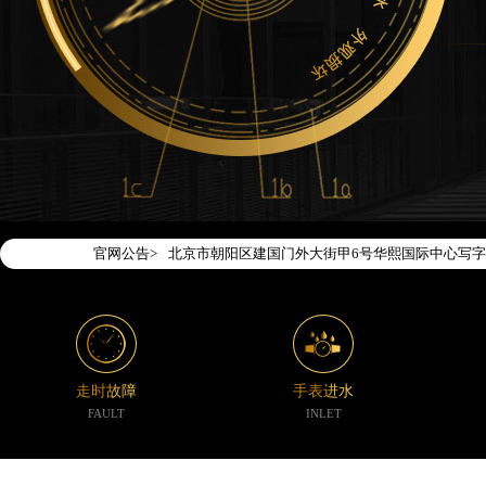
2026年7月腕表时光中国区售后服务网络优化升级
2026年7月腕表时光全国官方售后客户服务热线：400-1
腕表时光官方全国统一服务热线400-188-5020
2026年7月腕表时光售后服务中心最新网点地址：
北京市东城区东长安街1号东方广场写字楼W3座6层
北京市朝阳区建国门外大街甲6号华熙国际中心写字楼
官网公告>
天津市和平区赤峰道136号天津国际金融中心写字楼2
上海市徐汇区虹桥路3号港汇中心写字楼2座37层37
上海市黄浦区南京东路299号宏伊国际广场写字楼8
南京市秦淮区中山南路1号（新街口）南京中心写字楼
常州市新北区龙锦路1590号现代传媒中心写字楼5号
走时故障
手表进水
徐州市鼓楼区淮海东路29号苏宁广场IFC国际金融中
FAULT
INLET
扬州市邗江区国展路29号星耀天地写字楼1号楼18层
盐城市盐都区世纪大道5号盐城金融城写字楼1号楼16