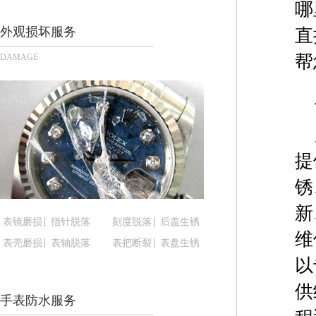
哪
长沙市芙蓉区定王台街道建湘路393号世茂环球金融
郑州市二七区铭功路10号华润大厦写字楼29层290
外观损坏服务
直
太原市迎泽区解放路15号亨得利名表服务中心（品
帮
DAMAGE
沈阳市沈河区中街路137号亨得利名表服务中心（
沈阳市沈河区中街路83号亨得利名表服务中心（品
乌鲁木齐市天山区红山路26号时代广场（CCMALL）
温州市鹿城区锦绣路1067号置信广场10层1015室
哈尔滨市道里区友谊西路600号富力中心T2座写字楼
提
大连市中山区人民路15号国际金融大厦7层G室（
锈
佛山市禅城区季华五路57号万科金融中心C座12层1
东莞市东城街道鸿福东路1号民盈国贸中心T1写字楼
新
表镜磨损
指针脱落
刻度脱落
后盖生锈
无锡市梁溪区人民中路139号恒隆广场写字楼1座11
维
表壳磨损
表轴脱落
表把断裂
表盘生锈
南通市崇川区工农路57号圆融广场写字楼16层160
以
苏州市苏州工业园区星港街199号苏州中心办公楼C
武汉市江汉区解放大道686号世界贸易大厦38层09
供
手表防水服务
南宁市青秀区金湖路59号地王大厦12楼1224室（