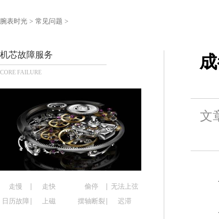
泰州市海陵区永定东路399号置地商务中心东塔写字
宁波市江北区大闸南路500号来福士广场办公楼20层
腕表时光
>
常见问题
>
杭州市上城区钱江路1366号华润大厦写字楼A座5层5
金华市金东区东市南街777号金华万达广场写字楼4号
机芯故障服务
成
绍兴市越城区胜利东路379号世茂天际中心写字楼8
CORE FAILURE
嘉兴市南湖区广益路705号嘉兴世界贸易中心写字楼A
南昌市红谷滩新区红谷中大道998号绿地双子塔（中
济南市历下区经十路11111号华润中心写字楼（万象
文
广州市天河区天河路230号万菱汇国际中心写字楼A
广州市越秀区环市东路371-375号世界贸易中心大
深圳市罗湖区深南东路5001号华润大厦写字楼17层
惠州市惠城区江北文昌一路7号华贸大厦写字楼1座3
厦门市思明区湖滨东路95号华润大厦写字楼B座11层
福州市鼓楼区五四路128-1号恒力城写字楼15层0
走慢
走快
偷停
无法上弦
成都市锦江区人民东路6号SAC东原中心写字楼24层
日历故障
上磁
摆轴断裂
迟滞
重庆市江北区观音桥步行街2号融恒时代广场写字楼9