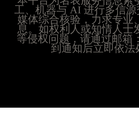
本平台为名表服务信息索
山西省晋城市城区黄华街腕表时光售后服务中心（
工、机器与 AI 进行多
山西省晋中市榆次区顺城街腕表时光售后服务中心
媒体综合核验，力求专业
山西省临汾市尧都区解放路腕表时光售后服务中心
息。如权利人或知情人士
山西省吕梁市离石区永宁中路与建设街交叉口腕表
等侵权问题，请通过邮箱：25
山西省朔州市朔城区怡西路与鄯阳西街交汇处腕表
到通知后立即依法处
山西省忻州市忻府区和平东街与七一南路交叉口腕
山西省阳泉市郊区平阳东街与新城大道交叉口腕表
山西省运城市盐湖区河东街腕表时光售后服务中心
山西省长治市潞州区英雄中路腕表时光售后服务中
山西省太原市迎泽区迎泽街道解放路15号亨得利名
天津市和平区赤峰道136号天津国际金融中心26层
安徽省安庆市迎江区人民路腕表时光售后服务中心
安徽省蚌埠市蚌山区淮河路腕表时光售后服务中心
安徽省亳州市谯城区魏武大道腕表时光售后服务中
安徽省池州市贵池区长江路腕表时光售后服务中心
安徽省滁州市琅琊区南谯北路腕表时光售后服务中