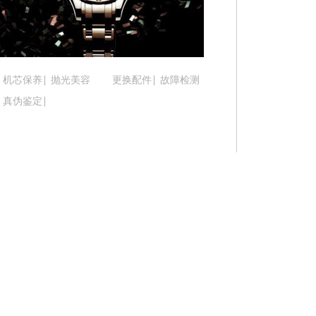
吉林省松原市宁江区五环大街腕表时光售后服务中
吉林省通化市东昌区环通乡江南大街腕表时光售后
吉林省延边市延吉市解放路腕表时光售后服务中心
辽宁省鞍山市铁东区站前街腕表时光售后服务中心
机芯保养
抛光美容
更换配件
故障检测
辽宁省本溪市平山区胜利路腕表时光售后服务中心
真伪鉴定
辽宁省朝阳市双塔区新华路腕表时光售后服务中心
辽宁省丹东市振兴区七经街腕表时光售后服务中心
辽宁省抚顺市新抚区东一路腕表时光售后服务中心
辽宁省阜新市海州区解放大街腕表时光售后服务中
辽宁省葫芦岛市连山区中央路腕表时光售后服务中
辽宁省锦州市古塔区中央大街腕表时光售后服务中
辽宁省辽阳市白塔区新运大街腕表时光售后服务中
辽宁省盘锦市兴隆台区石油大街腕表时光售后服务
辽宁省铁岭市银州区南马路腕表时光售后服务中心
辽宁省营口市站前区市府路与渤海大街交叉口腕表
辽宁省沈阳市沈河区中街路137号亨得利名表维修